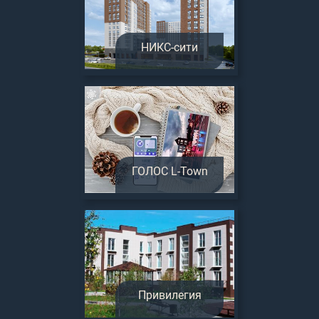
НИКС-сити
ГОЛОС L-Town
Привилегия